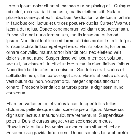
Lorem ipsum dolor sit amet, consectetur adipiscing elit. Quisque
mi dolor, malesuada id metus a, mattis eleifend elit. Nullam
pharetra consequat ex in dapibus. Vestibulum ante ipsum primis
in faucibus orci luctus et ultrices posuere cubilia Curae; Vivamus
lacinia dui tellus. Donec condimentum vel diam eget accumsan.
Fusce sit amet nunc fermentum, mattis lacus eu, euismod
ipsum. Nam tincidunt leo sed lorem ultricies molestie. In in turpis
id risus lacinia finibus eget eget eros. Mauris lobortis, tortor eu
ornare convallis, mauris tortor blandit orci, nec eleifend velit
dolor sit amet nunc. Suspendisse vel ipsum tempor, volutpat
arcu at, faucibus mi. In efficitur lorem mattis diam finibus finibus.
Nunc tincidunt id eros non euismod. Sed tellus erat, varius et
sollicitudin non, ullamcorper eget arcu. Mauris at lectus aliquet,
vestibulum dui non, volutpat orci. Integer dapibus tincidunt
ornare. Praesent blandit leo at turpis porta, a dignissim nunc
consequat.
Etiam eu varius enim, et varius lacus. Integer tellus tellus,
dictum ac pellentesque quis, scelerisque at ligula. Maecenas
dignissim lectus a mauris vulputate fermentum. Suspendisse
potenti. Duis id cursus augue, vitae scelerisque metus.
Phasellus id nulla a leo vehicula elementum sit amet vel ex.
Suspendisse gravida lorem sem. Donec sodales leo a pharetra