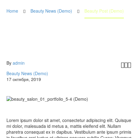
Home
Beauty News (Demo)
Beauty Post (Demo)
By
admin



Beauty News (Demo)
17 октября, 2019
Lorem ipsum dolor sit amet, consectetur adipiscing elit. Quisque
mi dolor, malesuada id metus a, mattis eleifend elit. Nullam
pharetra consequat ex in dapibus. Vestibulum ante ipsum primis
in faucibus orci luctus et ultrices posuere cubilia Curae; Vivamus