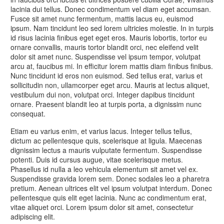
lacinia dui tellus. Donec condimentum vel diam eget accumsan.
Fusce sit amet nunc fermentum, mattis lacus eu, euismod
ipsum. Nam tincidunt leo sed lorem ultricies molestie. In in turpis
id risus lacinia finibus eget eget eros. Mauris lobortis, tortor eu
ornare convallis, mauris tortor blandit orci, nec eleifend velit
dolor sit amet nunc. Suspendisse vel ipsum tempor, volutpat
arcu at, faucibus mi. In efficitur lorem mattis diam finibus finibus.
Nunc tincidunt id eros non euismod. Sed tellus erat, varius et
sollicitudin non, ullamcorper eget arcu. Mauris at lectus aliquet,
vestibulum dui non, volutpat orci. Integer dapibus tincidunt
ornare. Praesent blandit leo at turpis porta, a dignissim nunc
consequat.
Etiam eu varius enim, et varius lacus. Integer tellus tellus,
dictum ac pellentesque quis, scelerisque at ligula. Maecenas
dignissim lectus a mauris vulputate fermentum. Suspendisse
potenti. Duis id cursus augue, vitae scelerisque metus.
Phasellus id nulla a leo vehicula elementum sit amet vel ex.
Suspendisse gravida lorem sem. Donec sodales leo a pharetra
pretium. Aenean ultrices elit vel ipsum volutpat interdum. Donec
pellentesque quis elit eget lacinia. Nunc ac condimentum erat,
vitae aliquet orci. Lorem ipsum dolor sit amet, consectetur
adipiscing elit.