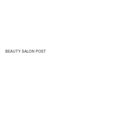
BEAUTY SALON POST
Lorem Ipsum. Proin gravida nibh vel velit auctor aliquet. Aenean
sollicitudin, lorem quis bibendum auctor, nisi elit consequat
ipsum.