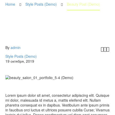
Home
Style Posts (Demo)
Beauty Post (Demo)
By
admin



Style Posts (Demo)
19 октября, 2019
Lorem ipsum dolor sit amet, consectetur adipiscing elit. Quisque
mi dolor, malesuada id metus a, mattis eleifend elit. Nullam
pharetra consequat ex in dapibus. Vestibulum ante ipsum primis
in faucibus orci luctus et ultrices posuere cubilia Curae; Vivamus
lacinia dui tellus. Donec condimentum vel diam eget accumsan.