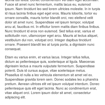
Fusce sit amet nunc fermentum, mattis lacus eu, euismod
ipsum. Nam tincidunt leo sed lorem ultricies molestie. In in turpis
id risus lacinia finibus eget eget eros. Mauris lobortis, tortor eu
ornare convallis, mauris tortor blandit orci, nec eleifend velit
dolor sit amet nunc. Suspendisse vel ipsum tempor, volutpat
arcu at, faucibus mi. In efficitur lorem mattis diam finibus finibus.
Nunc tincidunt id eros non euismod. Sed tellus erat, varius et
sollicitudin non, ullamcorper eget arcu. Mauris at lectus aliquet,
vestibulum dui non, volutpat orci. Integer dapibus tincidunt
ornare. Praesent blandit leo at turpis porta, a dignissim nunc
consequat.
Etiam eu varius enim, et varius lacus. Integer tellus tellus,
dictum ac pellentesque quis, scelerisque at ligula. Maecenas
dignissim lectus a mauris vulputate fermentum. Suspendisse
potenti. Duis id cursus augue, vitae scelerisque metus.
Phasellus id nulla a leo vehicula elementum sit amet vel ex.
Suspendisse gravida lorem sem. Donec sodales leo a pharetra
pretium. Aenean ultrices elit vel ipsum volutpat interdum. Donec
pellentesque quis elit eget lacinia. Nunc ac condimentum erat,
vitae aliquet orci. Lorem ipsum dolor sit amet, consectetur
adipiscing elit.