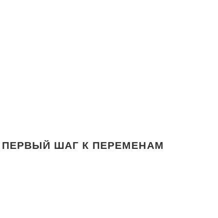
 ПЕРВЫЙ ШАГ К ПЕРЕМЕНАМ
МИРОСЛАВ (СЕРБИЯ) И ВЕРА (КРАСНОЯРСК)